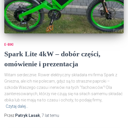
E-BIKI
Spark Lite 4kW – dobór części,
omówienie i prezentacja
Witam serdecznie. Rower elektryczny składała mi firma Spark z
Gniezna, ale ich nie polecam, gdyż są to straszne paproki –
szkoda Waszego czasu i nerwów na tych “fachowców”! Dla
zainteresowanych, którzy nie czują się na siłach samemu składać
ebika lub nie mają na to czasu i ochoty, to podaję firmy,
Czytaj dalej…
Przez
Patryk Lasak
,
7 lat
temu