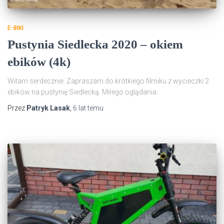
E-BIKI
Pustynia Siedlecka 2020 – okiem
ebików (4k)
Witam serdecznie. Zapraszam do krótkiego filmiku z wycieczki 2
ebików na pustynię Siedlecką. Miłego oglądania.
Przez
Patryk Lasak
,
6 lat
temu