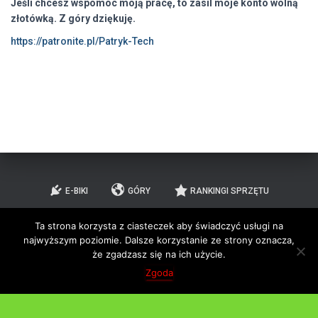
Jeśli chcesz wspomóc moją pracę, to zasil moje konto wolną
złotówką. Z góry dziękuję.
https://patronite.pl/Patryk-Tech
E-BIKI
GÓRY
RANKINGI SPRZĘTU
Ta strona korzysta z ciasteczek aby świadczyć usługi na
PORADNIKI
TESTY/RECENZJE
RECENZJE GIER
najwyższym poziomie. Dalsze korzystanie ze strony oznacza,
że zgadzasz się na ich użycie.
O MNIE
KONTAKT
Zgoda
Hestia | Stworzone przez
ThemeIsle