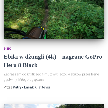
E-BIKI
Ebiki w dżungli (4k) – nagrane GoPro
Hero 8 Black
Zapraszam do krótkiego filmu z wycieczki 4 ebików przez leśne
gęstwiny. Miłego oglądania
Przez
Patryk Lasak
,
6 lat
temu