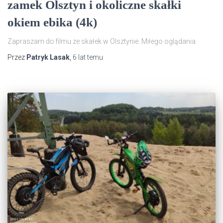
zamek Olsztyn i okoliczne skałki
okiem ebika (4k)
Zapraszam do filmu ze skałek w Olsztynie. Miłego oglądania
Przez
Patryk Lasak
,
6 lat
temu