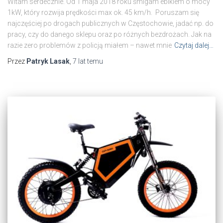
Witam serdecznie. Od 1 maja 2018 roku śmigam ebikiem o mocy
1kW, który rozwija prędkości max ok. 45 km/h. Poruszam się
najczęściej po drogach publicznych w Częstochowie, jadać np. do
pracy, czy do danego sklepu oraz po różnych bezdrożach. Jak na
razie zero problemów z policją miałem – nawet mnie
Czytaj dalej…
Przez
Patryk Lasak
,
7 lat
temu