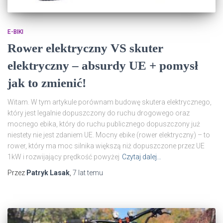
E-BIKI
Rower elektryczny VS skuter
elektryczny – absurdy UE + pomysł
jak to zmienić!
Witam. W tym artykule porównam budowę skutera elektrycznego,
który jest legalnie dopuszczony do ruchu drogowego oraz
mocnego ebika, który do ruchu publicznego dopuszczony już
niestety nie jest zdaniem UE. Mocny ebike (rower elektryczny) – to
rower, który ma moc silnika większą niż dopuszczone przez UE
1kW i rozwijający prędkość powyżej
Czytaj dalej…
Przez
Patryk Lasak
,
7 lat
temu