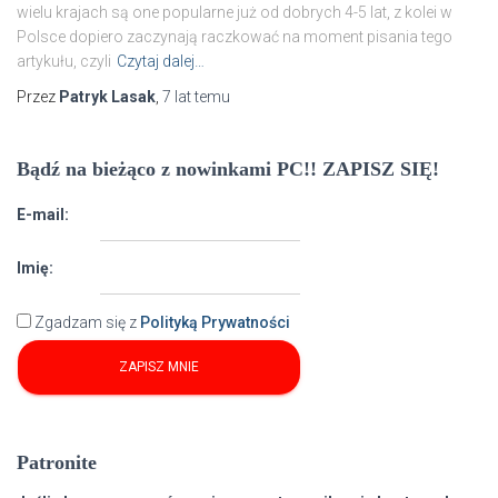
wielu krajach są one popularne już od dobrych 4-5 lat, z kolei w
Polsce dopiero zaczynają raczkować na moment pisania tego
artykułu, czyli
Czytaj dalej…
Przez
Patryk Lasak
,
7 lat
temu
Bądź na bieżąco z nowinkami PC!! ZAPISZ SIĘ!
E-mail:
Imię:
Zgadzam się z
Polityką Prywatności
Patronite