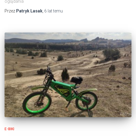
oglądania
Przez
Patryk Lasak
,
6 lat
temu
E-BIKI