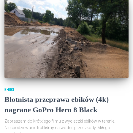
E-BIKI
Błotnista przeprawa ebików (4k) –
nagrane GoPro Hero 8 Black
Zapraszam do krótkiego filmu z wycieczki ebików w terenie.
Niespodziewanie trafiliśmy na wodne przeszkody. Miłego