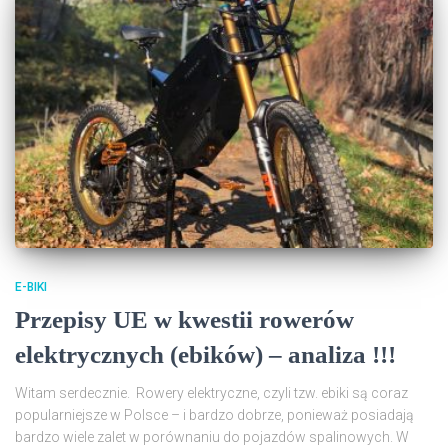
E-BIKI
Przepisy UE w kwestii rowerów
elektrycznych (ebików) – analiza !!!
Witam serdecznie. Rowery elektryczne, czyli tzw. ebiki są coraz
popularniejsze w Polsce – i bardzo dobrze, ponieważ posiadają
bardzo wiele zalet w porównaniu do pojazdów spalinowych. W